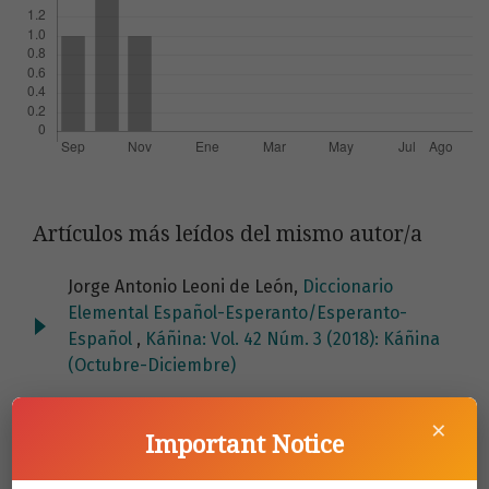
Artículos más leídos del mismo autor/a
Jorge Antonio Leoni de León,
Diccionario
Elemental Español-Esperanto/Esperanto-
Español
,
Káñina: Vol. 42 Núm. 3 (2018): Káñina
(Octubre-Diciembre)
Sharon Corrales Montero, Karen Miranda
×
Hernández, Édgar Casasola Murillo, Jorge
Important Notice
Antonio Leoni de León, Mario Hernández-