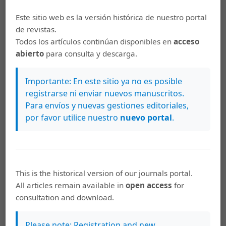
Delgado,
Análisis de texto para la identificación
automática de marcadores lingüísticos
Este sitio web es la versión histórica de nuestro portal
definicionales en recetas de gastronomía de
de revistas.
Costa Rica
,
Káñina: Vol. 42 Núm. 3 (2018):
Todos los artículos continúan disponibles en
acceso
Káñina (Octubre-Diciembre)
abierto
para consulta y descarga.
Mario Hernández Delgado, Jorge Antonio Leoni
Importante: En este sitio ya no es posible
de León, Édgar Casasola Murillo,
Patrones de
registrarse ni enviar nuevos manuscritos.
marcación de ingredientes y orden de procesos
Para envíos y nuevas gestiones editoriales,
en textos gastronómicos costarricenses
,
por favor utilice nuestro
nuevo portal
.
Káñina: Vol. 42 Núm. 3 (2018): Káñina (Octubre-
Diciembre)
Jorge Antonio Leoni de León, Hazel Barahona
Gamboa,
Merónimos de la gastronomía
This is the historical version of our journals portal.
costarricense: Limón y Valle Central
,
Káñina:
All articles remain available in
open access
for
Vol. 40 Núm. 3 (2016): Káñina número
consultation and download.
extraordinario
Please note: Registration and new
Adrián Fernández Malavassi, Paúl Fernández