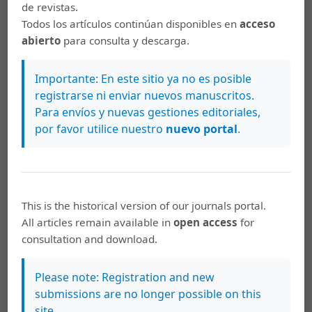
de revistas.
marcación de ingredientes y orden de procesos
Todos los artículos continúan disponibles en
acceso
en textos gastronómicos costarricenses
,
abierto
para consulta y descarga.
Káñina: Vol. 42 Núm. 3 (2018): Káñina (Octubre-
Diciembre)
Importante: En este sitio ya no es posible
registrarse ni enviar nuevos manuscritos.
Jorge Antonio Leoni de León, Hazel Barahona
Para envíos y nuevas gestiones editoriales,
Gamboa,
Merónimos de la gastronomía
por favor utilice nuestro
nuevo portal
.
costarricense: Limón y Valle Central
,
Káñina:
Vol. 40 Núm. 3 (2016): Káñina número
extraordinario
Marta Rojas Porras, Jorge Antonio Leoni de
This is the historical version of our journals portal.
León,
Comportamiento sintáctico y semántico
All articles remain available in
open access
for
de los adjetivos de un léxico meta para sexto
consultation and download.
año de la Educación General Básica
,
Káñina:
Vol. 29 Núm. 3 (2005): Káñina (Especial: II
Please note: Registration and new
Coloquio Costarricense de Lexicografía)
submissions are no longer possible on this
Adrián Fernández Malavassi, Paúl Fernández
site.