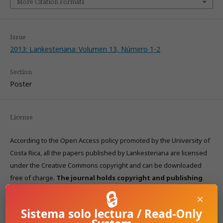
More Citation Formats
Issue
2013: Lankesteriana: Volumen 13, Número 1-2
Section
Poster
License
According to the Open Access policy promoted by the University of
Costa Rica, all the papers published by Lankesteriana are licensed
under the Creative Commons copyright and can be downloaded
free of charge.
The journal holds copyright and publishing
🔒
rights under the CC BY-NC-ND 3.0 CR license.
×
Sistema solo lectura / Read-Only
Before the publication of the materials submitted by the author(s) in