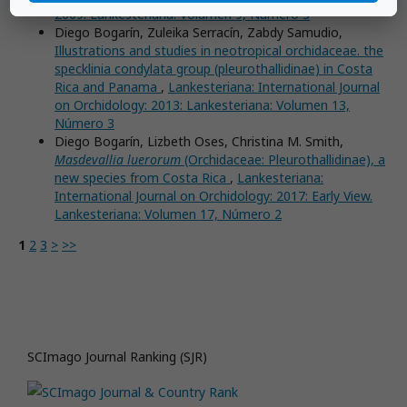
2009: Lankesteriana: Volumen 9, Número 3
Diego Bogarín, Zuleika Serracín, Zabdy Samudio,
Illustrations and studies in neotropical orchidaceae. the
specklinia condylata group (pleurothallidinae) in Costa
Rica and Panama
,
Lankesteriana: International Journal
on Orchidology: 2013: Lankesteriana: Volumen 13,
Número 3
Diego Bogarín, Lizbeth Oses, Christina M. Smith,
Masdevallia luerorum
(Orchidaceae: Pleurothallidinae), a
new species from Costa Rica
,
Lankesteriana:
International Journal on Orchidology: 2017: Early View.
Lankesteriana: Volumen 17, Número 2
1
2
3
>
>>
SCImago Journal Ranking (SJR)