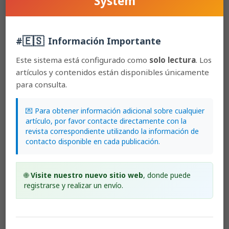
System
LANKESTERIANA, the author(s) hereby assign all rights in the article
to the Lankester Botanical Garden.
🇪🇸
#
Información Importante
Most read articles by the same author(s)
Este sistema está configurado como
solo lectura
. Los
artículos y contenidos están disponibles únicamente
Franco Pupulin, Diego Bogarín,
Of greenish Encyclia:
para consulta.
natural variation, taxonomy, cleistogamy, and a
comment on DNA barcoding
,
Lankesteriana:
International Journal on Orchidology: 2011:
💌 Para obtener información adicional sobre cualquier
Lankesteriana: Volumen 11, Número 3
artículo, por favor contacte directamente con la
Diego Bogarín, Franco Pupulin, Erik Smets, Barbara
revista correspondiente utilizando la información de
Gravendeel,
Evolutionary diversification and historical
contacto disponible en cada publicación.
biogeography of the Orchidaceae in Central America
with emphasis on Costa Rica and Panama
,
Lankesteriana: International Journal on Orchidology:
🌐
Visite nuestro nuevo sitio web
, donde puede
2016: Lankesteriana: Volumen 16, Número 2
registrarse y realizar un envío.
Diego Bogarín,
How many orchid species in Costa Rica?
A review of the latest discoveries
,
Lankesteriana:
International Journal on Orchidology: 2011:
Lankesteriana: Volumen 11, Número 3