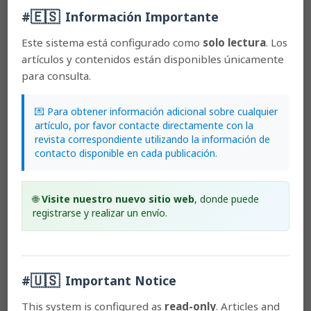
Endophytes of Serapias parviflora Parl. and Spiranthes
🇪🇸
#
Información Importante
spiralis (L.) Chevall. (Orchidaceae): description of
endophytes of S. parviflora, and in vitro symbiosis
Este sistema está configurado como
solo lectura
. Los
development in S. parviflora and Spiranthes spiralis
artículos y contenidos están disponibles únicamente
DOI:
https://doi.org/10.15517/lank.v1i2.23147
para consulta.
Pier Luigi Pacetti, Sabine Riess
PDF (Español (España))
💌 Para obtener información adicional sobre cualquier
artículo, por favor contacte directamente con la
revista correspondiente utilizando la información de
contacto disponible en cada publicación.
SCImago Journal Ranking (SJR)
🌐
Visite nuestro nuevo sitio web
, donde puede
registrarse y realizar un envío.
🇺🇸
#
Important Notice
Lankesteriana Website
This system is configured as
read-only
. Articles and