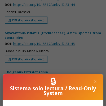
DOI:
https://doi.org/10.15517/lank.v1i2.23144
Robert L. Dressler
PDF (Español (España))
Myoxanthus vittatus (Orchidaceae), a new species from
Costa Rica
DOI:
https://doi.org/10.15517/lank.v1i2.23145
Franco Pupulin, Mario A. Blanco
PDF (Español (España))
The genus Christensonia
🔒
DOI:
https://doi.org/10.15517/lank.v1i2.23146
×
Eric A. Christenson
Sistema solo lectura / Read-Only
System
PDF (Español (España))