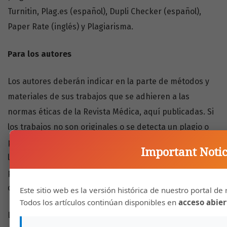
Turnitin, Plag.es (español), Dupli Checker (español),
Paper Rate (inglés) y Plagiarisma.
Para los autores
Los autores deberán indicar en la parte de métodos y
materiales de sus trabajos que se adhieren a las
normas éticas de la Revista Médica, aquí publicadas. Si
los trabajos no son originales o se detecta un plagio o
publicación parcial de los resultados en otras revistas,
Important Noti
la Revista Médica se reserva los derechos de no
publicar dicho trabajo. Y si el mismo ya fue publicado,
de eliminarlo de la edición.
Este sitio web es la versión histórica de nuestro portal de 
Todos los artículos continúan disponibles en
acceso abier
Los autores se comprometen a seguir las normas éticas