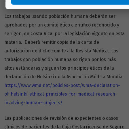
trabajo esté listo para publicar.
Los trabajos usando población humana deberán ser
aprobados por un comité ético científico reconocido y
se rigen, en Costa Rica, por la legislación vigente en esta
materia. Deberá remitir copia de la carta de
autorización de dicho comité a la Revista Médica. Los
trabajos con población humana se rigen por los más
altos estándares y siguen los principios éticos de la
declaración de Helsinki de la Asociación Médica Mundial.
https://www.wma.net/policies-post/wma-declaration-
of-helsinki-ethical-principles-for-medical-research-
involving-human-subjects/
Las publicaciones de revisión de expedientes o casos
clínicos de pacientes de la Caja Costarricense de Seguro