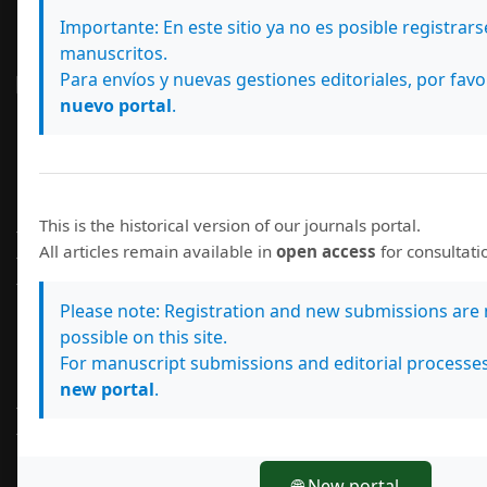
Importante: En este sitio ya no es posible registrar
Redes Sociales
manuscritos.
Para envíos y nuevas gestiones editoriales, por favo
nuevo portal
.
Información
This is the historical version of our journals portal.
Para lectores/as
All articles remain available in
open access
for consultat
Para autores/as
Para bibliotecarios/as
Please note: Registration and new submissions are
possible on this site.
Idioma
For manuscript submissions and editorial processes
new portal
.
English
Español (España)
🌐 New portal