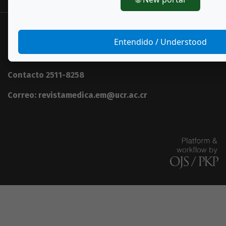
Revista Médica Escuela de Medicina
Entendido / Understood
Universidad de Costa Rica, Sede Rodrigo Facio
Contacto 2511-8258
Correo: revistamedica.em@ucr.ac.cr