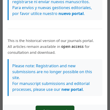
poblaciones.
registrarse ni enviar nuevos manuscritos.
Para envíos y nuevas gestiones editoriales,
https://doi.org/10.15517/rmucr.v10i2.27200
por favor utilice nuestro
nuevo portal
.
Palabras clave
Capecitabina
Costa Rica
efectos adversos
reacciones
adversas a drogas y efectos secundarios
This is the historical version of our journals portal.
All articles remain available in
open access
for
consultation and download.
Cómo citar
Zumbado Arroyo, M. A., & Ramos Esquivel, A. (2016). Perfil de
Please note: Registration and new
efectos adversos de la capecitabina en pacientes con cáncer
submissions are no longer possible on this
colorrectal metastásico.
Revista Médica De La Universidad De
site.
Costa Rica
,
10
(2), 8–15.
https://doi.org/10.15517/rmucr.v10i2.27200
For manuscript submissions and editorial
processes, please use our
new portal
.
Más formatos de cita