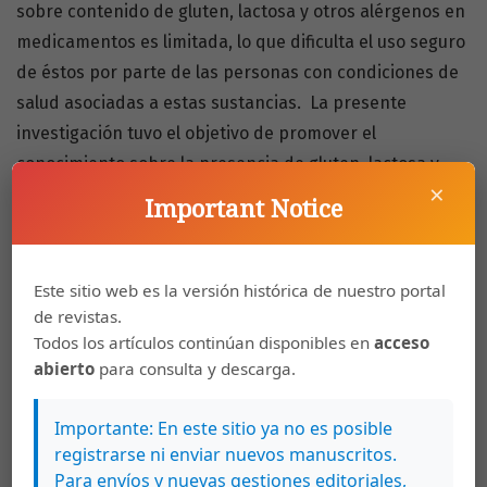
sobre contenido de gluten, lactosa y otros alérgenos en
medicamentos es limitada, lo que dificulta el uso seguro
de éstos por parte de las personas con condiciones de
salud asociadas a estas sustancias. La presente
investigación tuvo el objetivo de promover el
conocimiento sobre la presencia de gluten, lactosa y
×
otros alérgenos en los medicamentos en Costa Rica, así
Important Notice
como describir las intervenciones farmacéuticas
requeridas en la atención de las ya mencionadas
personas, mediante el análisis de las consultas
Este sitio web es la versión histórica de nuestro portal
de revistas.
relacionadas con este tema presentadas al Centro
Todos los artículos continúan disponibles en
acceso
Nacional de Información de Medicamentos (CIMED), lo
abierto
para consulta y descarga.
cual no había sido previamente reportado en nuestro
país. Se tomaron en cuenta las 182 consultas sobre la
Importante: En este sitio ya no es posible
presencia de gluten y otros alérgenos en medicamentos
registrarse ni enviar nuevos manuscritos.
que se realizaron al CIMED entre febrero de 2021 y
Para envíos y nuevas gestiones editoriales,