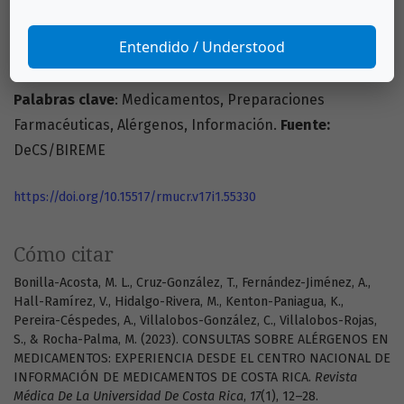
así como fortalecer las labores de atención
farmacéutica que favorecen, entre otros beneficios, un
Entendido / Understood
uso más seguro de sus medicamentos.
Palabras clave
: Medicamentos, Preparaciones
Farmacéuticas, Alérgenos, Información.
Fuente:
DeCS/BIREME
https://doi.org/10.15517/rmucr.v17i1.55330
Cómo citar
Bonilla-Acosta, M. L., Cruz-González, T., Fernández-Jiménez, A.,
Hall-Ramírez, V., Hidalgo-Rivera, M., Kenton-Paniagua, K.,
Pereira-Céspedes, A., Villalobos-González, C., Villalobos-Rojas,
S., & Rocha-Palma, M. (2023). CONSULTAS SOBRE ALÉRGENOS EN
MEDICAMENTOS: EXPERIENCIA DESDE EL CENTRO NACIONAL DE
INFORMACIÓN DE MEDICAMENTOS DE COSTA RICA.
Revista
Médica De La Universidad De Costa Rica
,
17
(1), 12–28.