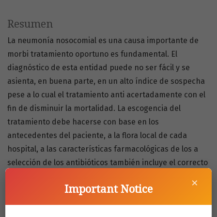
Resumen
La neumonía nosocomial es una causa importante de
morbi tratamiento oportuno es fundamental. El
diagnóstico de esta entidad puede no ser fácil y se
asienta, en buena parte, en un alto índice de sospecha
pese a lo cual el tratamiento anti acertadamente con el
fin de disminuir la mortalidad. La escogencia del
tratamiento debe hacerse con base en los
antecedentes del paciente, a la flora local de cada
hospital, a las características farmacológicas de los a
selección de los antibióticos también incluye el correcto
y rápido descalonamiento de los mismos.
×
Important Notice
https://doi.org/10.15517/rmu.v5i2.7866