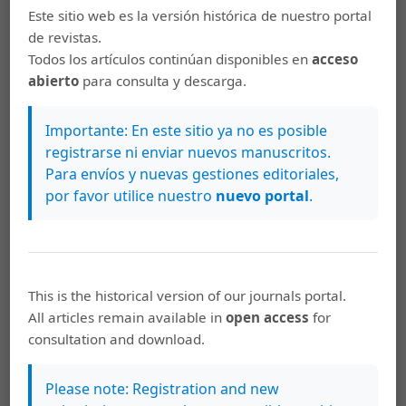
Palabras clave
Este sitio web es la versión histórica de nuestro portal
de revistas.
Neumonía nosocomial
antibióticos
Nosocomial
Todos los artículos continúan disponibles en
acceso
pneumonia
antibiotics
abierto
para consulta y descarga.
Cómo citar
Importante: En este sitio ya no es posible
registrarse ni enviar nuevos manuscritos.
Salas Segura, D. A. (2011). Neumonía nosocomial: definición,
diagnóstico y tratamiento.
Revista Médica De La Universidad De
Para envíos y nuevas gestiones editoriales,
Costa Rica
,
5
(2), 23–29. https://doi.org/10.15517/rmu.v5i2.7866
por favor utilice nuestro
nuevo portal
.
Más formatos de cita
Descargas
This is the historical version of our journals portal.
All articles remain available in
open access
for
consultation and download.
Please note: Registration and new