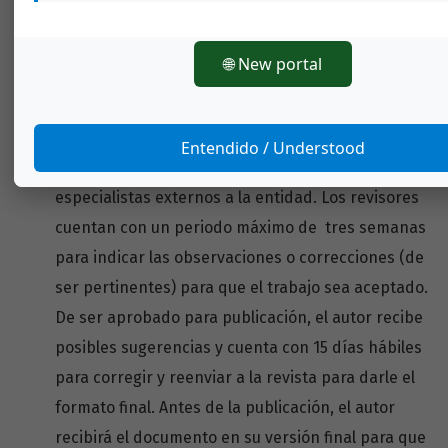
normas de este instructivo. La revista evalúa en
prioridad de recibo los artículos o trabajos, estos
🌐 New portal
deben contener las normas establecidas para los
autores. Luego que el Consejo Editorial estima
positivamente el mérito técnico o científico del
Entendido / Understood
trabajo, éste es enviado para su revisión a dos
especialistas externos a la entidad. Los revisores
cuentan con un periodo máximo de tres semanas
para indicar las observaciones o correcciones (de
ser pertinentes) para que el trabajo sea aceptado.
De ser aprobado para publicación, el autor recibe
posibles sugerencias y cuenta con 15 días hábiles
para corregir y reenviar a la revista para darle el
formato final. Antes de la publicación, el autor
recibirá el documento en su versión final para que