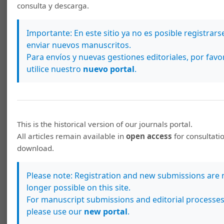
consulta y descarga.
Se exige que el artículo presente información
original y cuenta con la autorización de todos los
Importante: En este sitio ya no es posible registrarse
autores y de la institución donde se realizó la
enviar nuevos manuscritos.
investigación para ser publicado. No se aceptarán
Para envíos y nuevas gestiones editoriales, por favo
artículos que no sean originales o que hayan sido
utilice nuestro
nuevo portal
.
publicados en otras revistas.
Para esto, se pide
que cada artículo sea entregado con una
carta
en
donde se indique lo mencionado y esté firmada al
This is the historical version of our journals portal.
menos por el autor de correspondencia
.
All articles remain available in
open access
for consultati
El tiempo de respuesta del autor luego de que se
download.
le haya enviado el trabajo con las observaciones
deberá ser de un máximo de diez días hábiles,
Please note: Registration and new submissions are 
longer possible on this site.
después del cual el Comité Editorial podrá aprobar
For manuscript submissions and editorial processes
su publicación o suspender su proceso de edición.
please use our
new portal
.
Al enviar el trabajo verifique que cumplió con las