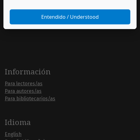
Entendido / Understood
Información
Para lectores/as
Para autores/as
Para bibliotecarios/as
Idioma
English