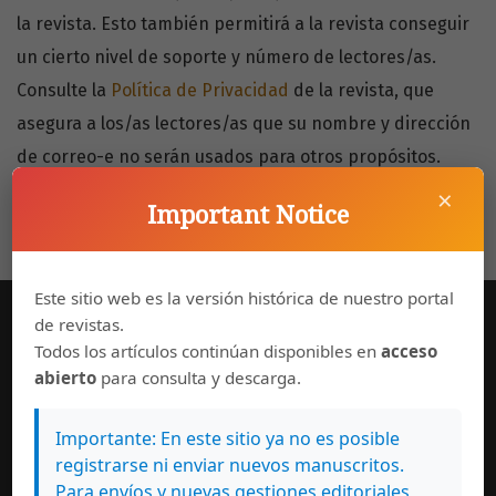
la revista. Esto también permitirá a la revista conseguir
un cierto nivel de soporte y número de lectores/as.
Consulte la
Política de Privacidad
de la revista, que
asegura a los/as lectores/as que su nombre y dirección
de correo-e no serán usados para otros propósitos.
×
Important Notice
Este sitio web es la versión histórica de nuestro portal
de revistas.
Todos los artículos continúan disponibles en
acceso
abierto
para consulta y descarga.
Importante: En este sitio ya no es posible
registrarse ni enviar nuevos manuscritos.
Para envíos y nuevas gestiones editoriales,