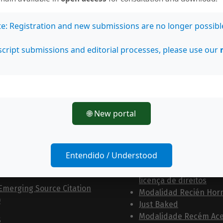
te: Registration and new submissions are no longer possibl
cript submissions and editorial processes, please use our
evista se encuentra
Documentos y guías
da en:
Información para los a
Information for autho
🌐 New portal
Informação para autor
O
Carta de originalidad y
licencia de derechos
 citation index
Entendido / Understood
Copyright assignment
yc
Carta de originalidade
licença de direitos
Emerging Source Citation
Modalidad Recién Hor
)
Just Baked
Modalidade Recém Ace
S