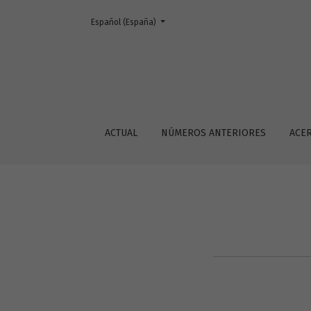
Cambiar el idioma. El actual es:
Español (España)
Ética
ACTUAL
NÚMEROS ANTERIORES
ACE