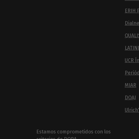
ERIH 
Dialne
QUALI
LATIN
UCR Í
Perió
MIAR
DOAJ
Ulrich
Estamos comprometidos con los