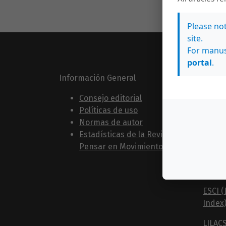
Please no
site.
For manus
portal
.
Información General
Esta r
indiza
Consejo editorial
Políticas de uso
Normas de autor
SciEL
Estadísticas de la Revista
Pensar en Movimiento
Scielo
Redal
ESCI (
Index
LILAC