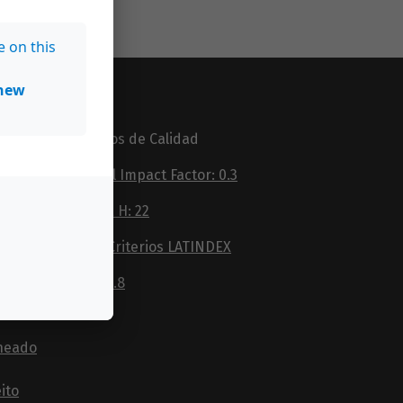
e on this
new
Criterios de Calidad
utores
Journal Impact Factor: 0.3
rs
ÍNDICE H: 22
es
100% Criterios LATINDEX
ICDS=7.8
 e
neado
ito