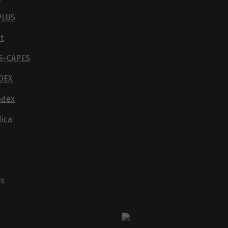
PLUS
t
S-CAPES
DEX
ndex
dica
's