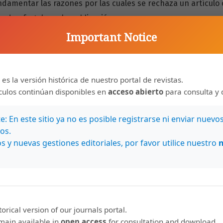
amentar las razones por las cuales se rechaza un artículo 
edan fortalecer la publicación.
Important Notice
iento utiliza servicios de Google, Duplichecker 
agio. Además, solicita a los revisores que estén a
 es la versión histórica de nuestro portal de revistas.
guna forma que hay plagio en un manuscrito.
ículos continúan disponibles en
acceso abierto
para consulta y 
 atención a aquellos manuscritos que muestran más de un 5
: En este sitio ya no es posible registrarse ni enviar nuevo
a cada sección duplicada y se solicita a los autores un replan
os.
s y nuevas gestiones editoriales, por favor utilice nuestro
e existe plagio de porciones sustanciales del manuscrito, e
 a las organizaciones pertinentes. Para estas situaciones se s
blecido por las normas internacionales del Comité de Ética 
ication Ethics-COPE).
storical version of our journals portal.
emain available in
open access
for consultation and download.