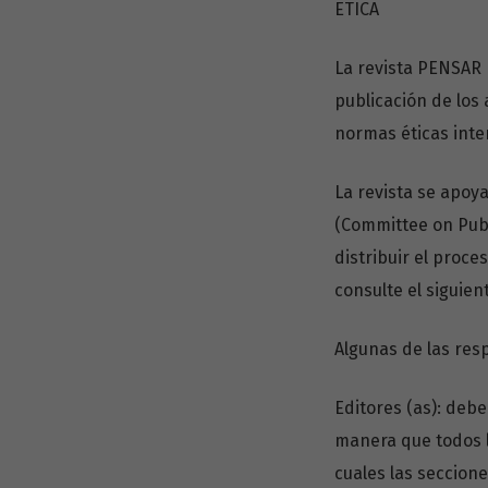
ETICA
La revista PENSAR 
publicación de los 
normas éticas inter
La revista se apoy
(Committee on Publ
distribuir el proc
consulte el siguien
Algunas de las res
Editores (as): deb
manera que todos l
cuales las seccion