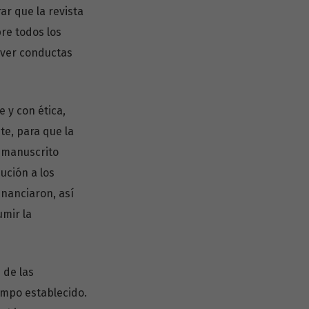
ar que la revista
re todos los
over conductas
 y con ética,
e, para que la
l manuscrito
ución a los
inanciaron, así
umir la
 de las
iempo establecido.