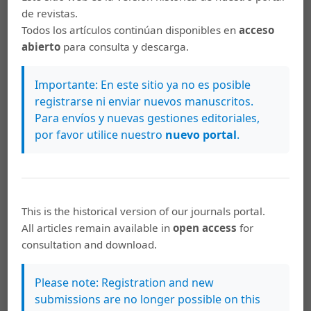
aeróbicos, contra resistencia o combinados
de revistas.
sobre la presión arterial de mujeres con
Todos los artículos continúan disponibles en
acceso
hipertensión
,
Pensar en Movimiento: Revista
abierto
para consulta y descarga.
de Ciencias del Ejercicio y la Salud: Vol. 10 Núm.
2 (2012): Pensar en Movimiento: Revista de
Importante: En este sitio ya no es posible
Ciencias del Ejercicio y la Salud (Julio-
registrarse ni enviar nuevos manuscritos.
Diciembre)
Para envíos y nuevas gestiones editoriales,
por favor utilice nuestro
nuevo portal
.
Elizabeth Carpio Rivera, Robelius De Bortoli,
Andrea Solera Herrera, Antônio Cesar Cabral de
Oliveira,
Comparación del efecto del tipo de
descanso al realizar ejercicio contra resistencia
sobre la presión arterial de hombres
This is the historical version of our journals portal.
normotensos
,
Pensar en Movimiento: Revista
All articles remain available in
open access
for
de Ciencias del Ejercicio y la Salud: Vol. 18 Núm.
consultation and download.
2 (2020): Pensar en Movimiento: Revista de
Ciencias del Ejercicio y la Salud (Abre 1° de julio,
Please note: Registration and new
cierra 31 de diciembre)
submissions are no longer possible on this