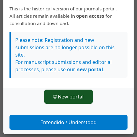
Ejercicio y la Salud: Vol. 1 Núm. 1 (2001): Revista
This is the historical version of our journals portal.
de Ciencias del Ejercicio y la Salud
All articles remain available in
open access
for
consultation and download.
Vivian Rodriguez Barquero, Gerardo Araya
Vargas, Walter Salazar Rojas,
Efecto agudo de
una sesión de improvisación teatral y de fútbol
Please note: Registration and new
sala en el estado de ánimo de adolescentes
submissions are no longer possible on this
privados de libertad del centro de formación
site.
Zurquí
,
Pensar en Movimiento: Revista de
For manuscript submissions and editorial
Ciencias del Ejercicio y la Salud: Vol. 5 Núm. 1
processes, please use our
new portal
.
(2007): Revista de Ciencias del Ejercicio y la
Salud
🌐 New portal
>
>>
Entendido / Understood