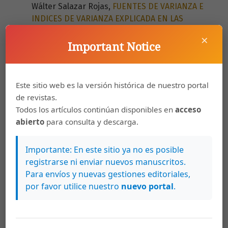
Wálter Salazar Rojas,
FUENTES DE VARIANZA E
INDICES DE VARIANZA EXPLICADA EN LAS
CIENCIAS DEL MOVIMIENTO HUMANO
,
Pensar
×
en Movimiento: Revista de Ciencias del Ejercicio
Important Notice
y la Salud: Vol. 2 Núm. 2 (2002): Revista de
Ciencias del Ejercicio y la Salud
Este sitio web es la versión histórica de nuestro portal
Pedro Carazo Vargas, Carlos Ballestero Umaña,
de revistas.
Wálter Salazar Rojas,
FUNCIONAMIENTO
Todos los artículos continúan disponibles en
acceso
COGNITIVO Y FÍSICO EN ADULTAS MAYORES QUE
abierto
para consulta y descarga.
PARTICIPAN EN UN PROGRAMA DE TAEKWONDO
,
Pensar en Movimiento: Revista de Ciencias del
Importante: En este sitio ya no es posible
Ejercicio y la Salud: Vol. 2 Núm. 1 (2002): Revista
registrarse ni enviar nuevos manuscritos.
de Ciencias del Ejercicio y la Salud
Para envíos y nuevas gestiones editoriales,
por favor utilice nuestro
nuevo portal
.
Gerardo Araya Vargas, Wálter Salazar Rojas,
INTELIGENCIA Y RENDIMIENTO DEPORTIVO: UN
ESTUDIO SOBRE LA INTELIGENCIA EMOCIONAL
,
Pensar en Movimiento: Revista de Ciencias del