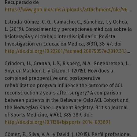
Recuperado de
https://www.gob.mx/cms/uploads/attachment/file/9640/inegi_2012.pdf
Estrada-Gómez, C. G., Camacho, C., Sánchez, I. y Ochoa,
L. (2019). Conocimiento y percepciones médicas sobre la
fisioterapia y el trabajo interdisciplinario. Revista
Investigación en Educación Médica, 8(31), 38-47. doi:
http://dx.doi.org/10.22201/facmed.20075057e.2019.31.18109
Grindem, H., Granan, L.P., Risberg, M.A., Engebretsen, L.,
Snyder-Mackler, L. y Eitzen, I. (2015). How does a
combined preoperative and postoperative
rehabilitation program influence the outcome of ACL
reconstruction 2 years after surgery? A comparison
between patients in the Delaware-Oslo ACL Cohort and
the Norwegian Knee Ligament Registry. British Journal
of Sports Medicine, 49(6), 385-389. doi:
http://dx.doi.org/10.1136/bjsports-2014-093891
Gómez, E., Silva, V. A., y David, J. (2015). Perfil profesional