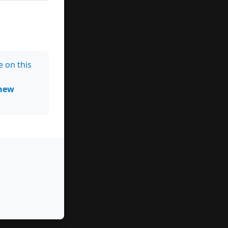
e on this
new
y
os
la
la
index