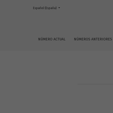
Cambiar el idioma. El actual es:
Español (España)
Avisos
NÚMERO ACTUAL
NÚMEROS ANTERIORES