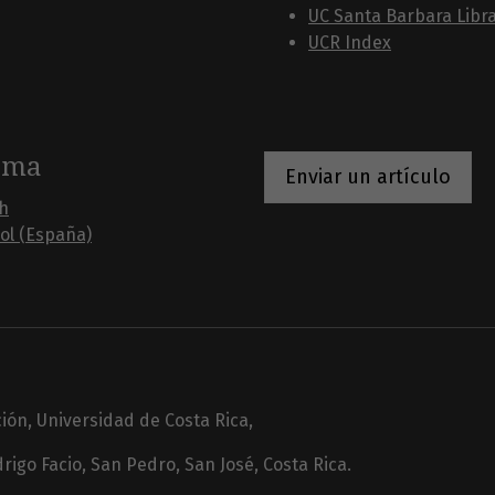
UC Santa Barbara Libr
UCR Index
oma
Enviar un artículo
sh
ol (España)
ción, Universidad de Costa Rica,
rigo Facio, San Pedro, San José, Costa Rica.