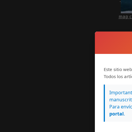
map c
Este sitio web
Todos los art
Importante
manuscrit
Para envío
portal
.