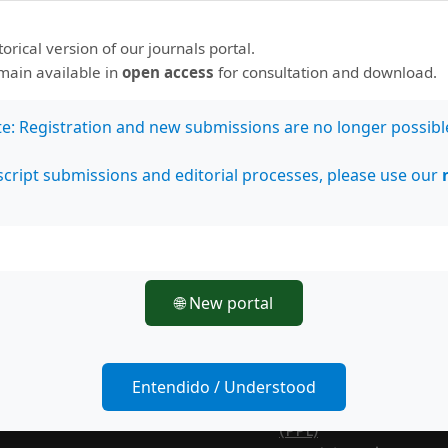
IRESIE
Journals for Free
storical version of our journals portal.
JournalTOCs
emain available in
open access
for consultation and download.
LatAm-Estudios
Latindex
te: Registration and new submissions are no longer possibl
LatinREV
MIAR
cript submissions and editorial processes, please use our
Mir@bel
Open Science Director
Organización de Estad
Iberoamericanos para 
Educación, la Ciencia y 
🌐 New portal
Cultura (OEI)
PERIODICA
Portal Biblat
Portal CLACSO.Redalyc
Entendido / Understood
Portal de Portales Lat
(PPL)