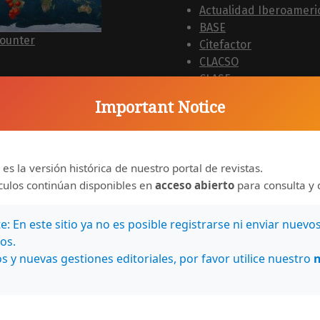
Actualidad Iberoameri
BASE
ounter
Citefactor
CLACSO
CLASE
DIALNET
Important Notice
Directory of Research
Journals Indexing (DRJI
DOAJ
ERIH PLUS (European
 es la versión histórica de nuestro portal de revistas.
Reference Index for t
ículos continúan disponibles en
acceso abierto
para consulta y 
Humanities and the So
Sciences)
: En este sitio ya no es posible registrarse ni enviar nuevo
Eurasian Scientific Jou
os.
IndeX (ESJI)
s y nuevas gestiones editoriales, por favor utilice nuestro
I2OR
InfoBase Index
International Bibliogr
Social Sciences (IBSS)