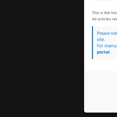
This is the hi
All articles r
Please no
site.
For manus
portal
.