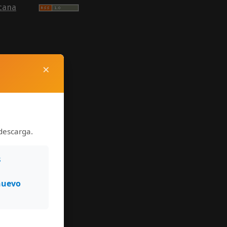
cana
×
)
he
descarga.
cial
s
rnal
nuevo
aphy of