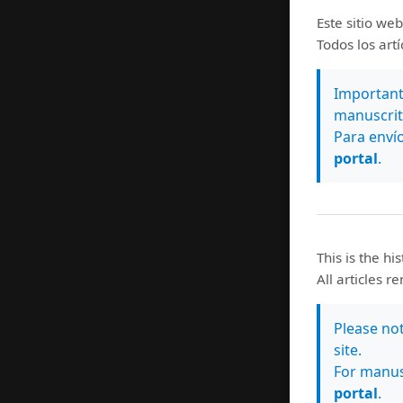
Este sitio web
Todos los art
map c
Importante
manuscrit
Para envío
portal
.
This is the hi
All articles r
Please no
site.
For manus
portal
.