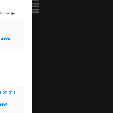
da en:
cana
descarga.
s
nuevo
)
he
cial
rnal
e on this
new