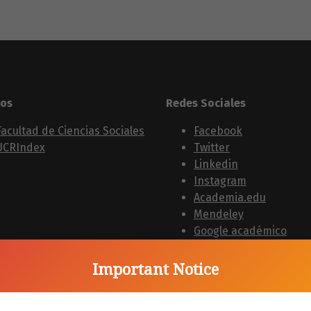
los
Redes Sociales
Facultad de Ciencias Sociales
Facebook
UCRIndex
Twitter
Linkedin
Instagram
Academia.edu
Mendeley
Google académico
Important Notice
dor
La Revista
Reflexiones
se
encuentra indizada,