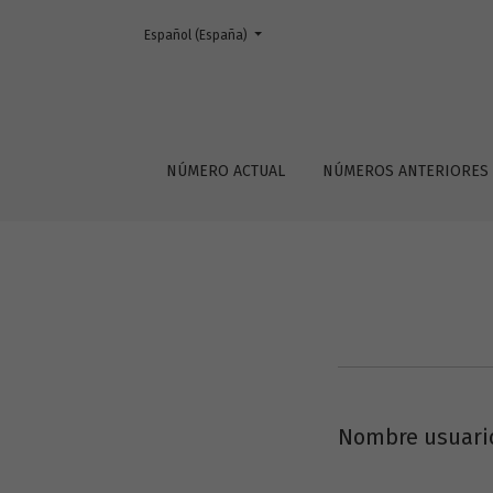
Cambiar el idioma. El actual es:
Español (España)
acceso restringido
NÚMERO ACTUAL
NÚMEROS ANTERIORES
Nombre usuario
Obligatorio