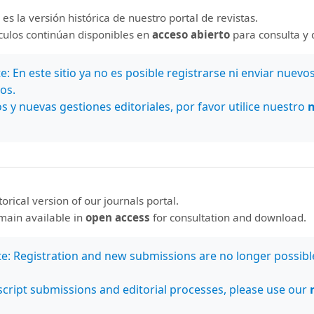
referenciada y/o cataloga
 es la versión histórica de nuestro portal de revistas.
Actualidad Iberoameri
ículos continúan disponibles en
acceso abierto
para consulta y 
BASE
ounter
Citefactor
: En este sitio ya no es posible registrarse ni enviar nuevo
CLACSO
os.
CLASE
s y nuevas gestiones editoriales, por favor utilice nuestro
DIALNET
Directory of Research
Journals Indexing (DRJI
DOAJ
ERIH PLUS (European
Reference Index for t
storical version of our journals portal.
Humanities and the So
emain available in
open access
for consultation and download.
Sciences)
Eurasian Scientific Jou
te: Registration and new submissions are no longer possibl
IndeX (ESJI)
I2OR
cript submissions and editorial processes, please use our
InfoBase Index