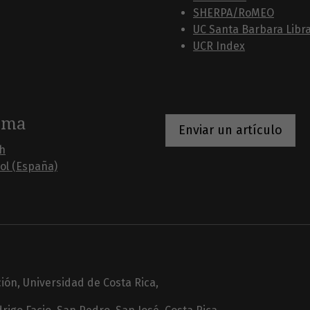
SHERPA/RoMEO
UC Santa Barbara Libr
UCR Index
oma
Enviar un artículo
sh
ol (España)
ción, Universidad de Costa Rica,