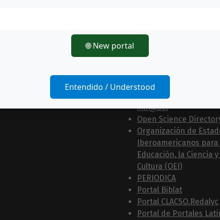
International Bibliogr
Social Sciences (IBSS)
IRESIE
Journals for Free
🌐 New portal
JournalTOCs
LatAm-Estudios
Latindex
LatinREV
Entendido / Understood
MIAR
Mir@bel
Open Science Director
Organización de Estad
Iberoamericanos para 
Educación, la Ciencia y 
Cultura (OEI)
PERIODICA
Portal Biblat
Portal CLACSO.Redalyc
Portal de Portales Lat