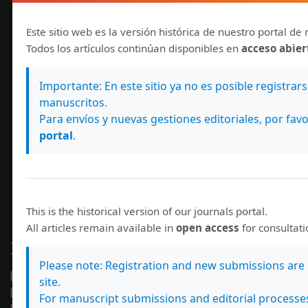
Repositorio Kérwá
Repositorio Nacional Kímuk
Este sitio web es la versión histórica de nuestro portal de 
ResearchBib Journal
Todos los artículos continúan disponibles en
acceso abier
ROAD
SciELO
Importante: En este sitio ya no es posible registrar
Scientific Indexing Services (SIS)
manuscritos.
SERIUNAM
Para envíos y nuevas gestiones editoriales, por favo
SHERPA/RoMEO
portal
.
UC Santa Barbara Library
UCR Index
This is the historical version of our journals portal.
All articles remain available in
open access
for consultat
Número actual
Please note: Registration and new submissions are 
site.
For manuscript submissions and editorial processe