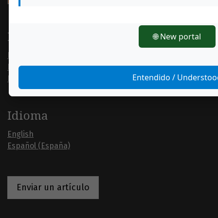
Información
🌐 New portal
Para lectores/as
Para autores/as
Entendido / Understo
Para bibliotecarios/as
Idioma
English
Español (España)
Enviar un artículo