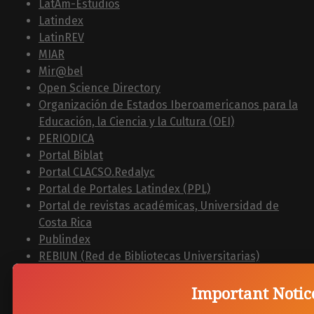
LatAm-Estudios
Latindex
LatinREV
MIAR
Mir@bel
Open Science Directory
Organización de Estados Iberoamericanos para la
Educación, la Ciencia y la Cultura (OEI)
PERIODICA
Portal Biblat
Portal CLACSO.Redalyc
Portal de Portales Latindex (PPL)
Portal de revistas académicas, Universidad de
Costa Rica
Publindex
REBIUN (Red de Bibliotecas Universitarias)
Red de Bibliotecas Virtuales de CLACSO
Redalyc
Important Notic
REDIB