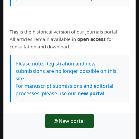
Google académico
Estadísticas
This is the historical version of our journals portal.
All articles remain available in
open access
for
Índice H (Google Schoolar)
consultation and download.
Google Analytics
SciELO Analytics
Please note: Registration and new
Redalyc
submissions are no longer possible on this
Indicador de Visibilidad ICDS-MIAR
site.
Analítica de Academia.edu
For manuscript submissions and editorial
processes, please use our
new portal
.
🌐 New portal