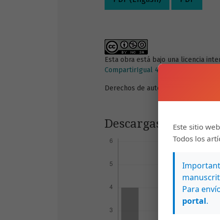
Esta obra está bajo una licencia int
CompartirIgual 4.0
.
Derechos de autor 2009 REHMLAC
Descargas
Este sitio web
Todos los art
Importante
manuscrit
Para envío
portal
.