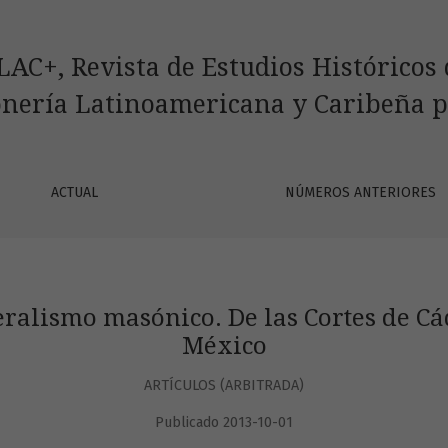
De las Cortes de Cádiz a la independencia de México
C+, Revista de Estudios Históricos 
nería Latinoamericana y Caribeña p
ACTUAL
NÚMEROS ANTERIORES
eralismo masónico. De las Cortes de C
México
ARTÍCULOS (ARBITRADA)
Publicado 2013-10-01