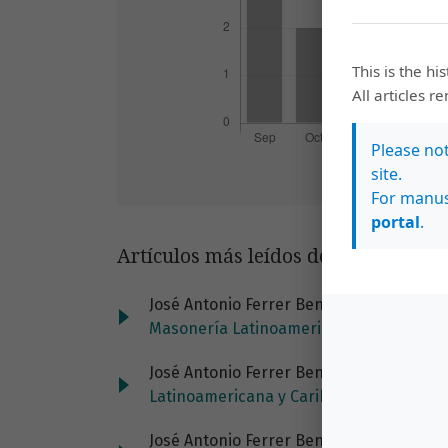
This is the hi
All articles r
Please no
site.
For manus
portal
.
Artículos más leídos del mismo auto
José Antonio Ferrer Benimeli,
Mito, olvi
Masonería Latinoamericana y Caribeña plu
José Antonio Ferrer Benimeli,
Las mujere
Latinoamericana y Caribeña plus: Vol. 10 
José Antonio Ferrer Benimeli,
Vías de pe