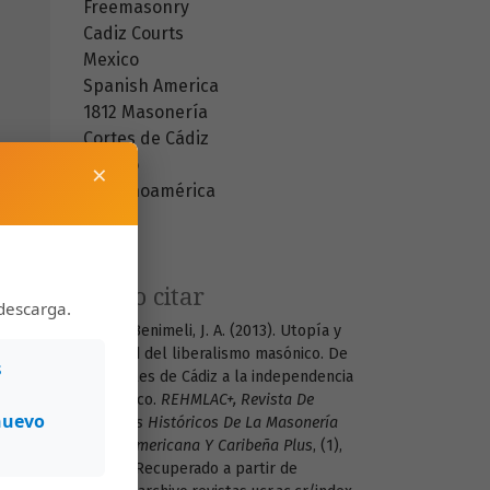
Freemasonry
Cadiz Courts
Mexico
Spanish America
1812
Masonería
Cortes de Cádiz
México
×
Hispanoamérica
1812
Cómo citar
descarga.
Ferrer Benimeli, J. A. (2013). Utopía y
realidad del liberalismo masónico. De
s
las Cortes de Cádiz a la independencia
de México.
REHMLAC+, Revista De
nuevo
Estudios Históricos De La Masonería
Latinoamericana Y Caribeña Plus
, (1),
27–69. Recuperado a partir de