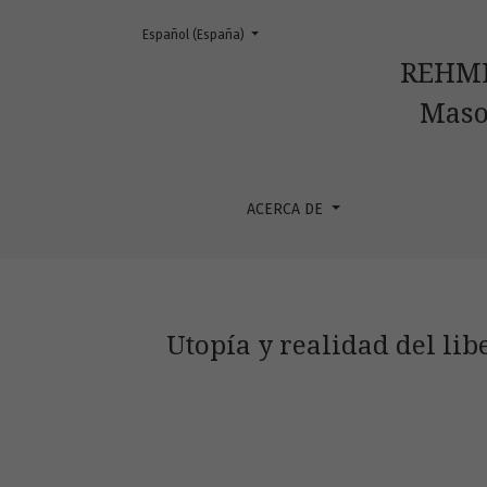
Cambiar el idioma. El actual es:
Español (España)
Utopía y realidad del liberalismo masónico. 
REHMLA
Maso
ACERCA DE
Utopía y realidad del lib