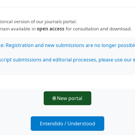
storical version of our journals portal.
emain available in
open access
for consultation and download.
te: Registration and new submissions are no longer possibl
cript submissions and editorial processes, please use our
r/a
do y manipulación de la historia de la masonería
,
REHMLAC+, Re
🌐 New portal
s: Vol. 11 Núm. 1 (2019): Vol. 11, no. 1, mayo-noviembre 2019
s y la masonería española en el siglo XIX
,
REHMLAC+, Revista 
Núm. 2 (2018): Vol. 10, no. 2, diciembre 2018-abril 2019
Entendido / Understood
netración de la masonería en el Caribe
,
REHMLAC+, Revista de