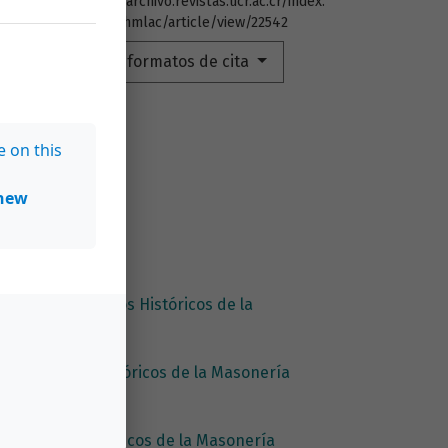
https://archivo.revistas.ucr.ac.cr/index.
php/rehmlac/article/view/22542
Más formatos de cita
e on this
new
vista de Estudios Históricos de la
de Estudios Históricos de la Masonería
 Estudios Históricos de la Masonería