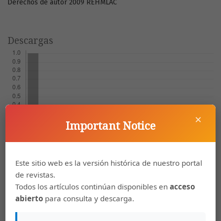
Derechos de autor 2009 REHMLAC
Descargas
×
Important Notice
Este sitio web es la versión histórica de nuestro portal
de revistas.
Artículos más leídos del mismo autor/a
Todos los artículos continúan disponibles en
acceso
abierto
para consulta y descarga.
José Antonio Ferrer Benimeli,
Mito, olvido y