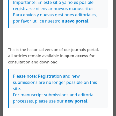
manipulación de la historia de la masonería
,
Importante: En este sitio ya no es posible
REHMLAC+, Revista de Estudios Históricos de la
registrarse ni enviar nuevos manuscritos.
Masonería Latinoamericana y Caribeña plus:
Para envíos y nuevas gestiones editoriales,
Vol. 11 Núm. 1 (2019): Vol. 11, no. 1, mayo-
por favor utilice nuestro
nuevo portal
.
noviembre 2019
José Antonio Ferrer Benimeli,
Las mujeres y la
masonería española en el siglo XIX
,
REHMLAC+,
Revista de Estudios Históricos de la Masonería
This is the historical version of our journals portal.
Latinoamericana y Caribeña plus: Vol. 10 Núm. 2
All articles remain available in
open access
for
(2018): Vol. 10, no. 2, diciembre 2018-abril 2019
consultation and download.
José Antonio Ferrer Benimeli,
Utopía y realidad
Please note: Registration and new
del liberalismo masónico. De las Cortes de Cádiz
submissions are no longer possible on this
a la independencia de México
,
REHMLAC+,
site.
Revista de Estudios Históricos de la Masonería
For manuscript submissions and editorial
Latinoamericana y Caribeña plus: Hors série
processes, please use our
new portal
.
nº1: UCLA-Gran Logia de California, octubre 2013
José Antonio Ferrer Benimeli,
Vías de