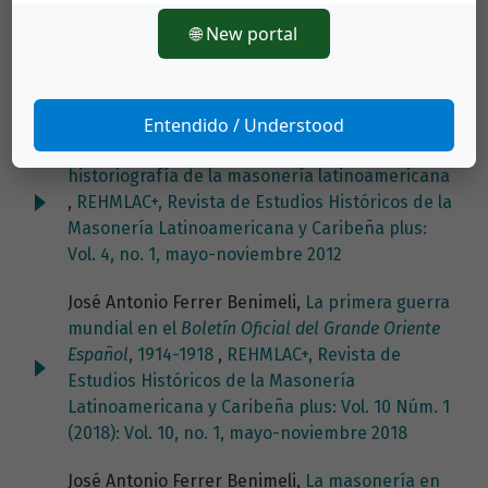
penetración de la masonería en el Caribe
,
🌐 New portal
REHMLAC+, Revista de Estudios Históricos de la
Masonería Latinoamericana y Caribeña plus:
Vol. 1, no. 1, mayo-noviembre 2009
Entendido / Understood
José Antonio Ferrer Benimeli,
Aproximación a la
historiografía de la masonería latinoamericana
,
REHMLAC+, Revista de Estudios Históricos de la
Masonería Latinoamericana y Caribeña plus:
Vol. 4, no. 1, mayo-noviembre 2012
José Antonio Ferrer Benimeli,
La primera guerra
mundial en el
Boletín Oficial del Grande Oriente
Español
, 1914-1918
,
REHMLAC+, Revista de
Estudios Históricos de la Masonería
Latinoamericana y Caribeña plus: Vol. 10 Núm. 1
(2018): Vol. 10, no. 1, mayo-noviembre 2018
José Antonio Ferrer Benimeli,
La masonería en