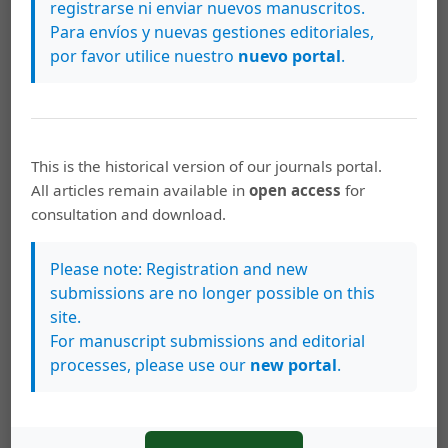
registrarse ni enviar nuevos manuscritos.
análisis del perfil de investigadores
Para envíos y nuevas gestiones editoriales,
científicos
por favor utilice nuestro
nuevo portal
.
PDF
HTML
EPUB
XML
This is the historical version of our journals portal.
Ramón Masís Campos, Lisbeth Álvarez Vargas, Jonnathan Reyes
All articles remain available in
open access
for
Chaves, Mario Fernández Arce
consultation and download.
Análisis bibliométrico de los trabajos finales
de graduación con grado en Geografía de la
Please note: Registration and new
Universidad de Costa Rica, 1966-2021
submissions are no longer possible on this
site.
PDF
HTML
EPUB
XML
For manuscript submissions and editorial
processes, please use our
new portal
.
Rodolfo González Matamoros, Angie Pamela Torres Guillen
Crowdfunding como alternativa para el