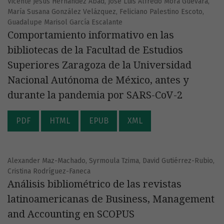
Vicente Jesús Hernández Abad, José Luis Alfredo Mora Guevara,
María Susana González Velázquez, Feliciano Palestino Escoto,
Guadalupe Marisol García Escalante
Comportamiento informativo en las
bibliotecas de la Facultad de Estudios
Superiores Zaragoza de la Universidad
Nacional Autónoma de México, antes y
durante la pandemia por SARS-CoV-2
PDF
HTML
EPUB
XML
Alexander Maz-Machado, Syrmoula Tzima, David Gutiérrez-Rubio,
Cristina Rodríguez-Faneca
Análisis bibliométrico de las revistas
latinoamericanas de Business, Management
and Accounting en SCOPUS