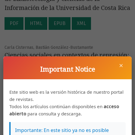
Información de la Universidad de Costa Rica
PDF
HTML
EPUB
XML
Carla Cisternas, Bastián González-Bustamante
Ciencias sociales en contextos de represión:
×
Análisis bibliométrico de la producción
Important Notice
histórica de la Corporación de Estudios para
Latinoamérica, Chile (1979-1989)
Este sitio web es la versión histórica de nuestro portal
PDF
HTML
EPUB
XML
de revistas.
Todos los artículos continúan disponibles en
acceso
abierto
para consulta y descarga.
Gustavo Rodríguez Bárcenas
Método de algoritmo de clúster para el
Importante: En este sitio ya no es posible