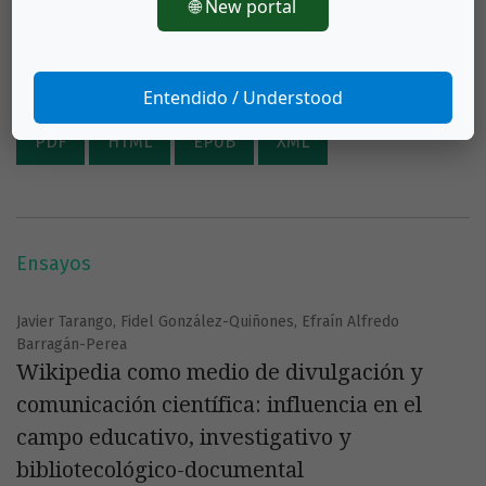
🌐 New portal
financiamiento de proyectos en bibliotecas:
Una oportunidad frente a los recortes
presupuestarios
Entendido / Understood
PDF
HTML
EPUB
XML
Ensayos
Javier Tarango, Fidel González-Quiñones, Efraín Alfredo
Barragán-Perea
Wikipedia como medio de divulgación y
comunicación científica: influencia en el
campo educativo, investigativo y
bibliotecológico-documental