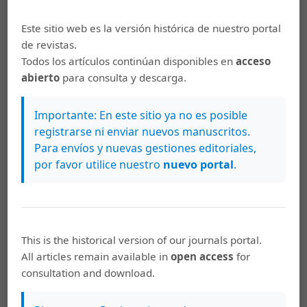
Este sitio web es la versión histórica de nuestro portal
de revistas.
Artículos más leídos del mismo autor/a
Todos los artículos continúan disponibles en
acceso
abierto
para consulta y descarga.
Maricela Cerdas Fallas,
Una parodia evangélica
en los carmina burana
,
Káñina: Vol. 36 Núm. 1
Importante: En este sitio ya no es posible
(2012): Káñina (Enero-Junio)
registrarse ni enviar nuevos manuscritos.
Maricela Cerdas Fallas,
El uso de la hipérbole en
Para envíos y nuevas gestiones editoriales,
los epigramas de Marcial
,
Káñina: Vol. 39 Núm.
por favor utilice nuestro
nuevo portal
.
3 (2015): Número extraordinario
Maricela Cerdas Fallas,
Profesiones y oficios en
los poemas de Catulo
,
Káñina: Vol. 41 Núm. 3
This is the historical version of our journals portal.
(2017): Káñina: III Coloquio Filología Clásica
All articles remain available in
open access
for
consultation and download.
Maricela Cerdas Fallas,
Contenido mitológico en
El Pantheón real por el alma de Doña María
Amalia de Sajonia
,
Káñina: Vol. 44 Núm. 2