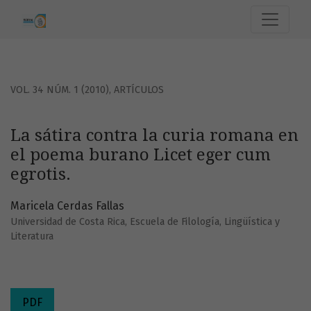
La sátira contra la curia romana en el poema burano Licet 
VOL. 34 NÚM. 1 (2010)
,
ARTÍCULOS
La sátira contra la curia romana en
el poema burano Licet eger cum
egrotis.
Maricela Cerdas Fallas
Universidad de Costa Rica, Escuela de Filología, Lingüística y
Literatura
PDF