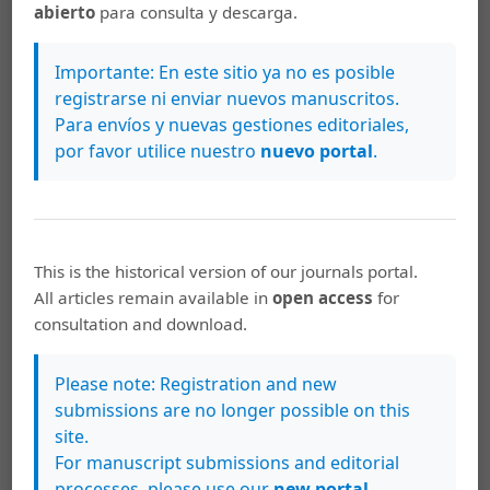
abierto
para consulta y descarga.
Artículos más leídos del mismo autor/a
Importante: En este sitio ya no es posible
registrarse ni enviar nuevos manuscritos.
Maricela Cerdas Fallas,
El uso de la hipérbole en
Para envíos y nuevas gestiones editoriales,
los epigramas de Marcial
,
Káñina: Vol. 39 Núm.
por favor utilice nuestro
nuevo portal
.
3 (2015): Número extraordinario
Maricela Cerdas Fallas,
Profesiones y oficios en
los poemas de Catulo
,
Káñina: Vol. 41 Núm. 3
(2017): Káñina: III Coloquio Filología Clásica
This is the historical version of our journals portal.
All articles remain available in
open access
for
Maricela Cerdas Fallas,
La sátira contra la curia
consultation and download.
romana en el poema burano Licet eger cum
egrotis.
,
Káñina: Vol. 34 Núm. 1 (2010): Káñina
Please note: Registration and new
(Enero-Junio)
submissions are no longer possible on this
site.
Maricela Cerdas Fallas,
Contenido mitológico en
For manuscript submissions and editorial
El Pantheón real por el alma de Doña María
processes, please use our
new portal
.