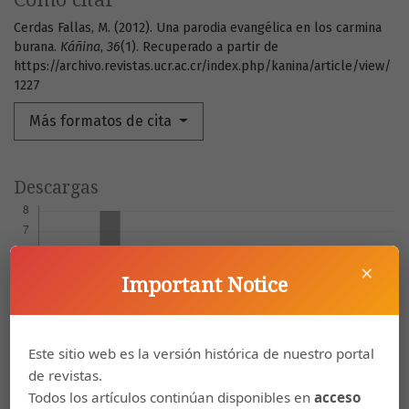
Cerdas Fallas, M. (2012). Una parodia evangélica en los carmina
burana.
Káñina
,
36
(1). Recuperado a partir de
https://archivo.revistas.ucr.ac.cr/index.php/kanina/article/view/
1227
Más formatos de cita
Descargas
×
Important Notice
Este sitio web es la versión histórica de nuestro portal
de revistas.
Todos los artículos continúan disponibles en
acceso