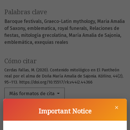
Palabras clave
Baroque festivals
Graeco-Latin mythology
Maria Amalia
of Saxony
emblematica
royal funerals
Relaciones de
fiestas
mitología grecolatina
María Amalia de Sajonia
emblemática
exequias reales
Cómo citar
Cerdas Fallas, M. (2020). Contenido mitológico en El Pantheón
real por el alma de Doña María Amalia de Sajonia.
Káñina
,
44
(2),
95–113. https://doi.org/10.15517/rk.v44i2.44366
Más formatos de cita
×
Important Notice
Descargas