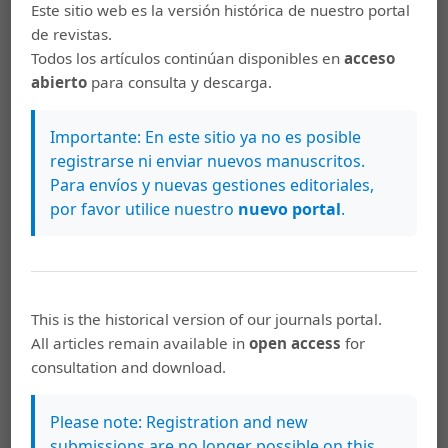
Este sitio web es la versión histórica de nuestro portal
de revistas.
Todos los artículos continúan disponibles en
acceso
abierto
para consulta y descarga.
Importante: En este sitio ya no es posible
registrarse ni enviar nuevos manuscritos.
Para envíos y nuevas gestiones editoriales,
por favor utilice nuestro
nuevo portal
.
Artículos más leídos del mismo autor/a
Maricela Cerdas Fallas,
Una parodia evangélica
en los carmina burana
,
Káñina: Vol. 36 Núm. 1
This is the historical version of our journals portal.
(2012): Káñina (Enero-Junio)
All articles remain available in
open access
for
consultation and download.
Maricela Cerdas Fallas,
El uso de la hipérbole en
los epigramas de Marcial
,
Káñina: Vol. 39 Núm.
Please note: Registration and new
3 (2015): Número extraordinario
submissions are no longer possible on this