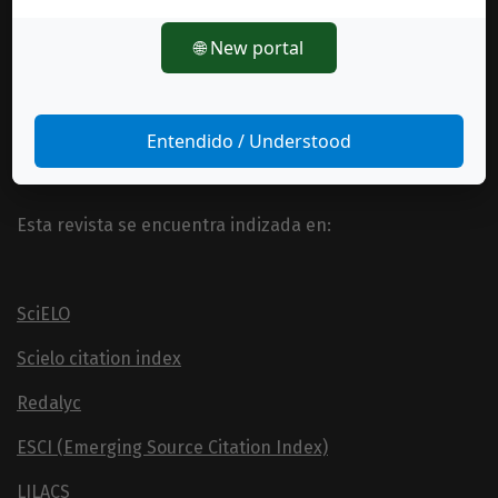
Información General
Consejo editorial
🌐 New portal
Políticas de uso
Normas de autor
Estadísticas de la Revista Pensar en Movimiento
Entendido / Understood
Esta revista se encuentra indizada en:
SciELO
Scielo citation index
Redalyc
ESCI (Emerging Source Citation Index)
LILACS